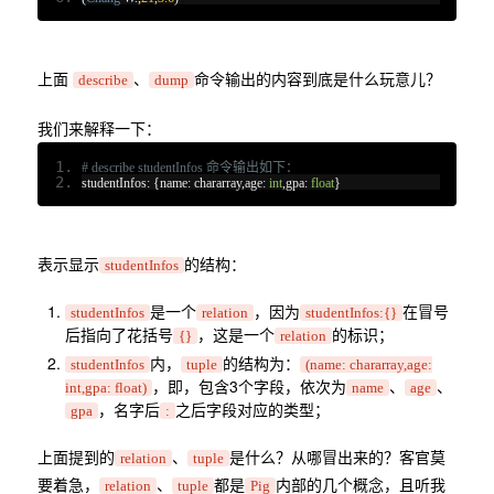
上面
、
命令输出的内容到底是什么玩意儿？
describe
dump
我们来解释一下：
# describe studentInfos 命令输出如下：
studentInfos
:
{
name
:
 chararray
,
age
:
int
,
gpa
:
float
}
表示显示
的结构：
studentInfos
是一个
，因为
在冒号
studentInfos
relation
studentInfos:{}
后指向了花括号
，这是一个
的标识；
{}
relation
内，
的结构为：
studentInfos
tuple
(name: chararray,age:
，即，包含3个字段，依次为
、
、
int,gpa: float)
name
age
，名字后
之后字段对应的类型；
gpa
:
上面提到的
、
是什么？从哪冒出来的？客官莫
relation
tuple
要着急，
、
都是
内部的几个概念，且听我
relation
tuple
Pig