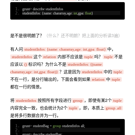
grunt
>
 describe studentInfos
studentInfos
:
{
name
:
 chararray
,
age
:
int
,
gpa
:
float
}
是不是很明朗了？
（什么？还不明朗？把上面的分析读3遍）
有人问
中，
studentInfos: {name: chararray,age: int,gpa: float}
这个
内部不应该是
吗？
不是
studentInfos
relation
tuple
tuple
应该以
标识吗？为什么不是
()
studentInfos: {(name:
？这是因为
中的
chararray,age: int,gpa: float)}
studentInfos
tuple
不在一行，是分行输出的，下面会看到如果
中
relation
tuple
都在一行的情景。
将
按照所有字段进行
，即使有某2个
studentInfos
group
tuple
内容完全一致，也会统计为2个
，即，本质上
tuple
group..all
是将多行数据合并为一行。
grunt
>
 studentBag 
=
group
 studentInfos all
;
grunt
>
 describe studentBag
;