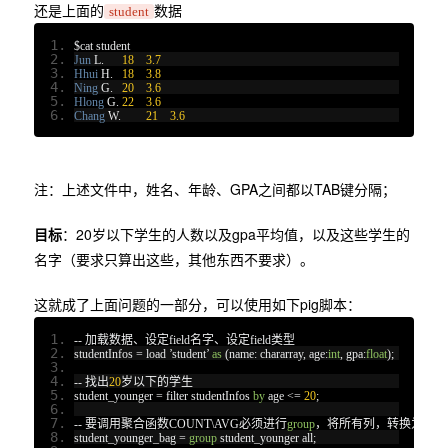
还是上面的
数据
student
$cat student
Jun
 L
.
18
3.7
Hhui
 H
.
18
3.8
Ning
 G
.
20
3.6
Hlong
 G
.
22
3.6
Chang
 W
.
21
3.6
注：上述文件中，姓名、年龄、GPA之间都以TAB键分隔；
目标
：20岁以下学生的人数以及gpa平均值，以及这些学生的
名字（要求只算出这些，其他东西不要求）。
这就成了上面问题的一部分，可以使用如下pig脚本：
--
加载数据、设定
field
名字、设定
field
类型
studentInfos 
=
 load 
’
student
’
as
(
name
:
 chararray
,
 age
:
int
,
 gpa
:
float
);
--
找出
20
岁以下的学生
student_younger 
=
 filter studentInfos 
by
 age 
<=
20
;
--
要调用聚合函数
COUNT\AVG
必须进行
group
，将所有列，转换为一行
student_younger_bag 
=
group
 student_younger all
;