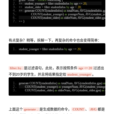
>>
   student_younger 
=
 filter studentInfos 
by
 age 
<=
20
;
>>
   student_older 
=
 filter studentInfos 
by
 age 
>
20
;
>>
   generate COUNT
(
studentInfos
)
as
 totalNum
,
 AVG
(
studentInfos
.
gpa
)
as
 
		COUNT
(
student_younger
)
as
 youngerNum
,
 AVG
(
student_younger
.
		COUNT
(
student_older
)
as
 olderNum
,
 AVG
(
student_older
.
gpa
)
as
 o
>>
}
有点复杂？稍等，拆解一下，再复杂的命令也会变得简单：
student_younger 
=
 filter studentInfos 
by
 age 
<=
20
;
是过滤语句，此处，表示按照条件
过滤出
filter..by..
age <= 20
不到20岁的学生，并且将结果指定给
。
student_younger
generate COUNT
(
studentInfos
)
as
 totalNum
,
 AVG
(
studentInfos
.
gpa
)
as
 avgG
	COUNT
(
student_younger
)
as
 youngerNum
,
 AVG
(
student_younger
.
gpa
)
	COUNT
(
student_older
)
as
 olderNum
,
 AVG
(
student_older
.
gpa
)
as
 older
上面这个
是生成数据的命令，
、
都是
generate ..
COUNT
AVG