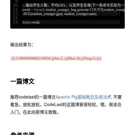
--
输出学生人数、平均
GPA
，以及学生名单(下一条命令实际为一行)
result 
=
foreach
 student_younger_bag generate COUNT
(
student_younger
),
 AVG
(
student_younger
.
gpa
),
 student_younger
.
name
;
dump
 result
;
输出结果为：
(3,3.699999968210856,{(Jun L.),(Hhui H.),(Ning G.)})
一篇博文
推荐codelast的一篇博文
Apache Pig基础概念及用法
, 不要
着急，放松放松，CodeLast的这篇博客很轻松，嗯，很适合
入门，在此向原博主致敬。