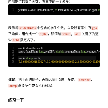
内部提供的聚合函数，看其中的一个命令：
generate COUNT
(
studentInfos
)
as
 totalNum
,
 AVG
(
studentInfos
.
gpa
)
as
 avgG
表示将
中包含的学生个数，以及所有学生的
studentInfos
gpa
平均值，组合成一个
，赋值给
；
关键字为这
tuple
result
as..
些
指定名字。
field
grunt
>
 describe result
;
result
:
{
totalNum
:
long
,
avgGPA
:
double
,
youngerNum
:
long
,
youngerAvgGPA
:
grunt
>
dump
 result
;
(
5
,
3.6399999618530274
,
3
,
3.6666666666666665
,
2
,
3.5999999046325684
)
建议
：把上面的例子，再输入执行2遍，多使用
、
describe
命令配合查看执行过程。
dump
练习一下