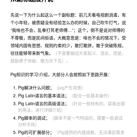
先说一下为什么起这么一个副标题：前几天看电视剧消遣，有
个小年轻，被质疑没有经验怎么办的时候，自己吹牛打气，说
“我啥也不会，乱拳打死老师傅…”；这个，倒不是说对师傅的
不尊敬，而是民间俗语，大概意思是：啥也不会的情况下，受
领域内固有思想、规则约束的少，敢打敢拼，敢于突破陈规，
往往能够带来新气象。
（不是要煽动大家起义、造反，而是，
鼓励勇于突破、敢为天下先）。
Pig知识的学习\介绍，大部分人会按照如下思路开展：
Pig解决什么问题；
（pig产生背景）
Pig Latin语言的基本语法；
（配合一些基本操作）
Pig Latin语言的高级语法；
（针对一些特有的、容易出错
的用法，进行详细介绍）
Pig脚本的调试；
（脚本不是一气呵成的，需要一些调试
分析手段）
Pig的可扩展部分；
（Pig提供的内建函数，无法满足需求