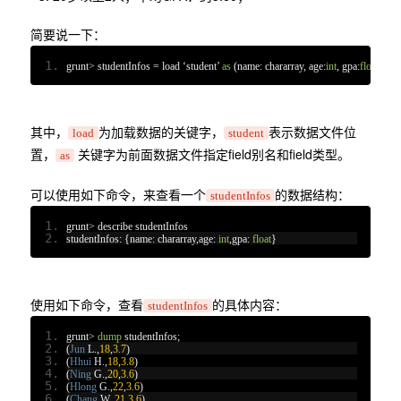
简要说一下：
grunt
>
 studentInfos 
=
 load 
‘
student
’
as
(
name
:
 chararray
,
 age
:
int
,
 gpa
:
float
);
其中，
为加载数据的关键字，
表示数据文件位
load
student
置，
关键字为前面数据文件指定field别名和field类型。
as
可以使用如下命令，来查看一个
的数据结构：
studentInfos
grunt
>
 describe studentInfos
studentInfos
:
{
name
:
 chararray
,
age
:
int
,
gpa
:
float
}
使用如下命令，查看
的具体内容：
studentInfos
grunt
>
dump
 studentInfos
;
(
Jun
 L
.,
18
,
3.7
)
(
Hhui
 H
.,
18
,
3.8
)
(
Ning
 G
.,
20
,
3.6
)
(
Hlong
 G
.,
22
,
3.6
)
(
Chang
 W
.,
21
,
3.6
)