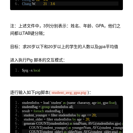
Chang
 W
.
21
3.6
注：上述文件中，3列分别表示：姓名、年龄、GPA，他们之
间都以TAB键分隔；
目标：求20岁以下和20岁以上的学生的人数以及gpa平均值
进入执行Pig 脚本的交互模式：
$pig 
–
x 
local
逐行输入如下pig脚本(
)：
student_avg_gpa.pig
studentInfos 
=
 load 
’
student
’
as
(
name
:
 chararray
,
 age
:
int
,
 gpa
:
float
);
studentBag 
=
group
 studentInfos all
;
result 
=
foreach
 studentBag 
{
  student_younger 
=
 filter studentInfos 
by
 age 
<=
20
;
  student_older 
=
 filter studentInfos 
by
 age 
>
20
;
  generate COUNT
(
studentInfos
)
as
 totalNum
,
 AVG
(
studentInfos
.
gpa
)
as
 avg
	COUNT
(
student_younger
)
as
 youngerNum
,
 AVG
(
student_younger
.
gpa
)
	COUNT
(
student_older
)
as
 olderNum
,
 AVG
(
student_older
.
gpa
)
as
 older