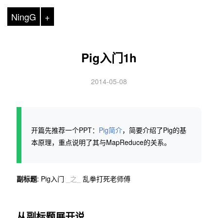
NingG
+
Pig入门1h
2014-05-08
开篇先推荐一个PPT：
Pig简介
，简要介绍了Pig的基
本原理，重点说明了其与MapReduce的关系。
副标题
: Pig入门
_之_
乱拳打死老师傅
从副标题展开说