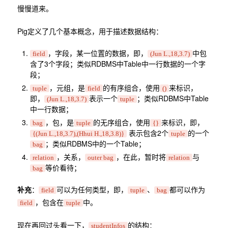
慢慢道来。
Pig定义了几个基本概念，用于描述数据结构：
，字段，某一位置的数据，即，
中包
field
(Jun L.,18,3.7)
含了3个字段；类似RDBMS中Table中一行数据的一个字
段；
，元组，是
的有序组合，使用
来标识，
tuple
field
()
即，
表示一个
；类似RDBMS中Table
(Jun L.,18,3.7)
tuple
中一行数据；
，包，是
的无序组合，使用
来标识，即，
bag
tuple
{}
表示包含2个
的一个
{(Jun L.,18,3.7),(Hhui H.,18,3.8)}
tuple
；类似RDBMS中的一个Table；
bag
，关系，
，在此，暂时将
与
relation
outer bag
relation
等价看待；
bag
补充
：
可以为任何类型，即，
、
都可以作为
field
tuple
bag
，包含在
中。
field
tuple
现在再回过头看一下，
的结构：
studentInfos