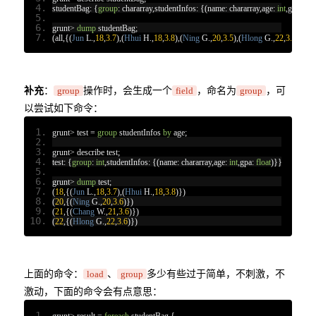
studentBag
:
{
group
:
 chararray
,
studentInfos
:
{(
name
:
 chararray
,
age
:
int
,
gpa
:
floa
grunt
>
dump
 studentBag
;
(
all
,{(
Jun
 L
.,
18
,
3.7
),(
Hhui
 H
.,
18
,
3.8
),(
Ning
 G
.,
20
,
3.5
),(
Hlong
 G
.,
22
,
3.6
),(
Ch
补充
：
操作时，会生成一个
，命名为
，可
group
field
group
以尝试如下命令：
grunt
>
 test 
=
group
 studentInfos 
by
 age
;
grunt
>
 describe test
;
test
:
{
group
:
int
,
studentInfos
:
{(
name
:
 chararray
,
age
:
int
,
gpa
:
float
)}}
grunt
>
dump
 test
;
(
18
,{(
Jun
 L
.,
18
,
3.7
),(
Hhui
 H
.,
18
,
3.8
)})
(
20
,{(
Ning
 G
.,
20
,
3.6
)})
(
21
,{(
Chang
 W
.,
21
,
3.6
)})
(
22
,{(
Hlong
 G
.,
22
,
3.6
)})
上面的命令：
、
多少有些过于简单，不刺激，不
load
group
激动，下面的命令会有点意思：
grunt
>
 result 
=
foreach
 studentBag 
{