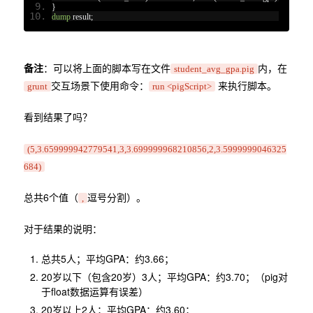
}
dump
 result
;
备注
：可以将上面的脚本写在文件
内，在
student_avg_gpa.pig
交互场景下使用命令：
来执行脚本。
grunt
run <pigScript>
看到结果了吗？
(5,3.659999942779541,3,3.699999968210856,2,3.5999999046325
684)
总共6个值（
逗号分割）。
,
对于结果的说明：
总共5人；平均GPA：约3.66；
20岁以下（包含20岁）3人；平均GPA：约3.70；（pig对
于float数据运算有误差）
20岁以上2人；平均GPA：约3.60；