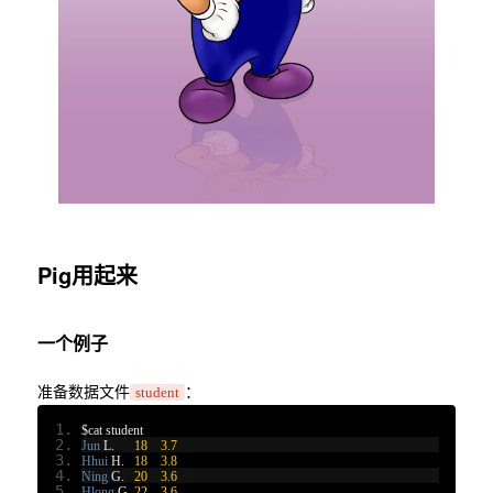
Pig用起来
一个例子
准备数据文件
：
student
$cat student
Jun
 L
.
18
3.7
Hhui
 H
.
18
3.8
Ning
 G
.
20
3.6
Hlong
 G
.
22
3.6