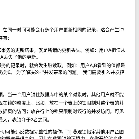
，在同一时间可能会有多个用户更新相同的记录，这会产生冲
突有：
它事务的更新结果，就是所谓的更新丢失。例如：用户A把值从
户A丢失了他的更新。
务的记录时，就会发生脏读取。例如：用户A,B看到的值都是
仍为6。 为了解决这些并发带来的问题。 我们需要引入并发控
锁。当一个用户锁住数据库中的某个对象时，其他用户就不能
现在锁的粒度上。比如，放在一个表上的锁限制对整个表的并
数据页的访问；放在行上的锁只限制对该行的并发访问。可见
最大，表锁介于2者之间。
切可能违反数据完整性的操作。[1] 悲观锁假定其他用户企图
象的概率是很高的，因此在悲观锁的环境中，在你开始改变此