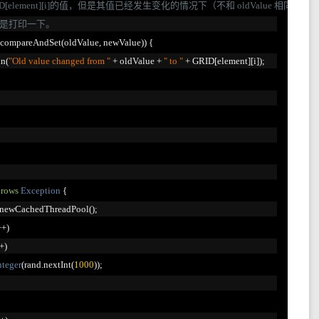
ID[element][i]的值，但是其值已经发生变化的情况下（不和 oldValue 相同），
只是打印一下。
compareAndSet
(
oldValue
,
 newValue
))
{
ln
(
"Old value changed from "
+
 oldValue 
+
" to "
+
 GRID
[
element
][
i
]);
hrows
Exception
{
newCachedThreadPool
();
++)
+)
teger
(
rand
.
nextInt
(
1000
));