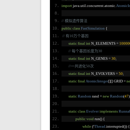
import
 java
.
util
.
concurrent
.
atomic
.
AtomicIn
// 模拟遗传算法
public
class
FastSimulation
{
// 有10万个基因
static
final
int
 N_ELEMENTS 
=
10000
// 每个基因长度为30
static
final
int
 N_GENES 
=
30
;
//一共进化50次
static
final
int
 N_EVOLVERS 
=
50
;
static
final
AtomicInteger
[][]
 GRID 
=
n
static
Random
 rand 
=
new
Random
(
47
)
static
class
Evolver
implements
Runna
public
void
 run
()
{
while
(!
Thread
.
interrupted
())
{