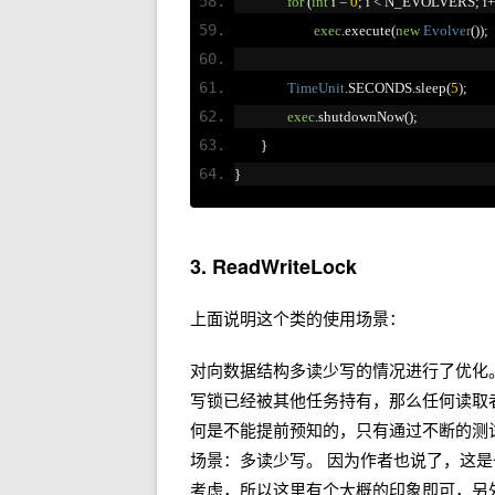
for
(
int
 i 
=
0
;
 i 
<
 N_EVOLVERS
;
 i
+
exec
.
execute
(
new
Evolver
());
TimeUnit
.
SECONDS
.
sleep
(
5
);
exec
.
shutdownNow
();
}
}
3. ReadWriteLock
上面说明这个类的使用场景：
对向数据结构多读少写的情况进行了优化
写锁已经被其他任务持有，那么任何读取
何是不能提前预知的，只有通过不断的测
场景：多读少写。 因为作者也说了，这
考虑，所以这里有个大概的印象即可，另外还有一个 