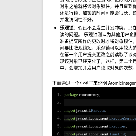
对象之前就将该对象锁住，并且直到
还是行锁，加锁的时间可能会很长，
并发访问性不好。
乐观锁
：假设不会发生并发冲突，只在
读的问题。 乐观锁则认为其他用户企
准备提交所作的更改时才将对象锁住
间要比悲观锁短，乐观锁可以用较大
在第一个用户提交更改之前读取了该
现该对象已经变化了，这样，第二个
中，会增加并发用户读取对象的次数
下面通过一个小例子来说明 AtomicInteg
package
 concurrency
;
import
 java
.
util
.
Random
;
import
 java
.
util
.
concurrent
.
ExecutorServic
import
 java
.
util
.
concurrent
.
Executors
;
import
 java
.
util
.
concurrent
.
TimeUnit
;