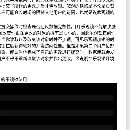
你提交了所作的更改之后才释放锁。悲观的缺陷是不论是页锁
这样可能会长时间的限制其他用户的访问，也就是说悲观锁的
提交操作时检查是否违反数据完整性。[1] 乐观锁不能解决脏
图改变你正在更改的对象的概率是很小的，因此乐观锁直到你
，当你读取以及改变该对象时并不加锁。可见乐观锁加锁的时
的锁粒度获得较好的并发访问性能。但是如果第二个用户恰好
对象，那么当他完成了自己的更改进行提交时，数据库就会发
用户不得不重新读取该对象并作出更改。这说明在乐观锁环境
。
er 的乐观锁使用：
e
;