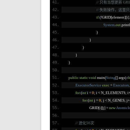
// 只有当想更新 GR
// 失败操作，这里
if
(!
GRID
[
element
][
i
].
System
.
out
.
print
}
}
}
}
}
public
static
void
 main
(
String
[]
 args
)
t
ExecutorService
exec
=
Executors
.
for
(
int
 i 
=
0
;
 i 
<
 N_ELEMENTS
;
 i
for
(
int
 j 
=
0
;
 j 
<
 N_GENES
;
 j
+
				GRID
[
i
][
j
]
=
new
AtomicIn
// 进化50次