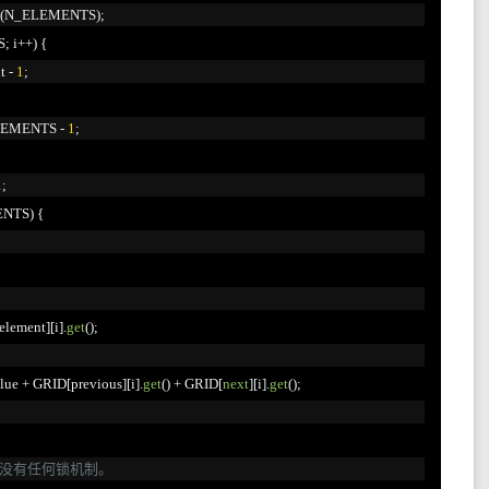
(
N_ELEMENTS
);
S
;
 i
++)
{
t 
-
1
;
LEMENTS 
-
1
;
1
;
ENTS
)
{
element
][
i
].
get
();
lue 
+
 GRID
[
previous
][
i
].
get
()
+
 GRID
[
next
][
i
].
get
();
为没有任何锁机制。