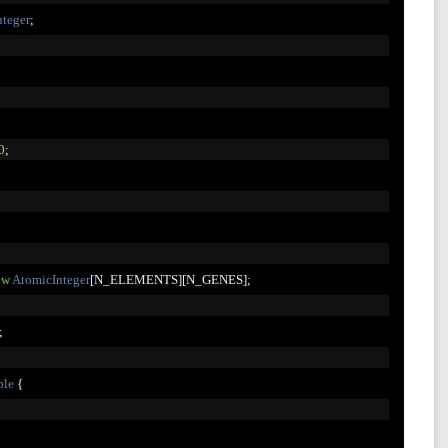
teger
;
0
;
ew
AtomicInteger
[
N_ELEMENTS
][
N_GENES
];
;
ble
{