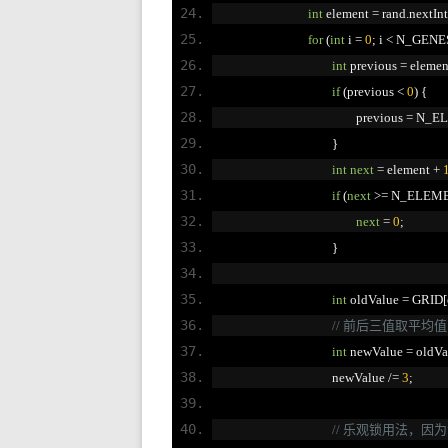
int
 element 
=
 rand
.
nextInt
for
(
int
 i 
=
0
;
 i 
<
 N_GENE
int
 previous 
=
 elemen
if
(
previous 
<
0
)
{
						previous 
=
 N_E
}
int
next
=
 element 
+
if
(
next
>=
 N_ELEM
next
=
0
;
}
int
 oldValue 
=
 GRID
[
// 前后三值取平均值
int
 newValue 
=
 oldVa
					newValue 
/=
3
;
// 乐观锁用法，因