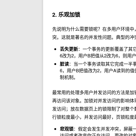
2. 乐观加锁
先说明为什么需要锁呢？在多用户环境中
突。这就是著名的并发性问题。典型的冲
丢失更新
：一个事务的更新覆盖了其
6改为2，用户B把值从2改为6，则用
脏读
：当一个事务读取其它完成一半事
6，用户B把值改为2，用户A读到的值
制机制。
最常用的处理多用户并发访问的方法是加
再访问该对象。加锁对并发访问的影响体
发访问；放在数据页上的锁限制了对整个
行锁粒度最小，并发访问最好，页锁粒度
悲观锁
：假定会发生并发冲突，屏蔽一
访问或者改变你正在访问、更改的对