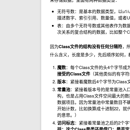
无符号数：是基本的数据类型，以u1/u
描述数字、索引引用、数量值，或者UT
表：由多个无符号数或其他表作为数据
次关系的复合结构的数据，比如整个Cl
因为
Class文件的结构没有任何分隔符
，
什么含义，长度是多少，先后顺序如何，都
魔数
：每个Class文件的头4个字节
接受的Class文件
（其他类似的有字符编
版本
：紧接着魔数后4个字节为Clas
常量池
：紧接着版本号的是常量池入口
构，也是占用Class文件空间最大的
数据项目。因为常量池中常量数目不确
开始计数，比如换算成十进制22，就代
的意思。）
访问标志
：紧接着常量池之后的2个
括：这个Class是类还是借口；是否定义