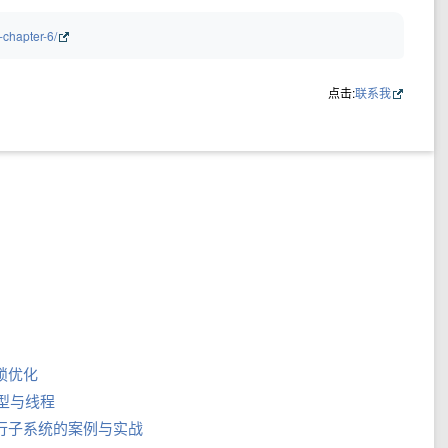
-chapter-6/
点击:
联系我
与锁优化
存模型与线程
加载及执行子系统的案例与实战