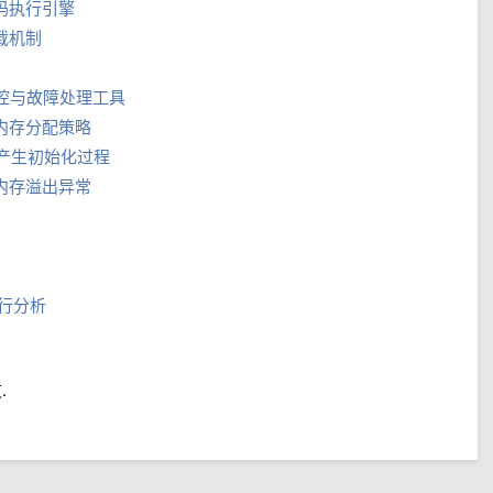
字节码执行引擎
加载机制
M性能监控与故障处理工具
回收与内存分配策略
a中对象产生初始化过程
区域与内存溢出异常
 进行分析
.