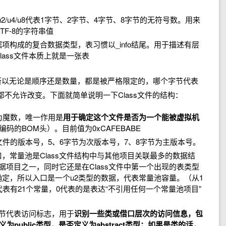
2/u4/u8代表1字节、2字节、4字节、8字节的无符号数。用来
F-8的字符串值
项构成的复合数据类型，表习惯以_info结尾。用于描述有层
ass文件本质上就是一张表
所以无论是顺序还是数量，都是被严格限定的，哪个字节代表
不允许改变。下面就简单说明一下Class文件的结构：
成为魔数，唯一作用是
用于确定这个文件是否为一个能被虚拟机
码的BOM头）。目前值为0xCAFEBABE
s文件的版本号，5、6字节为次版本号，7、8字节为主版本号。
，常量池是Class文件结构中与其他项目关联最多的数据结
数据项目之一，同时它还是在Class文件中第一个出现的表类型
定，所以入口是一个u2类型的数据，代表常量池容量。（从1
表有21个常量，0代表的是表达“不引用任何一个常量池项目”
字节代表访问标志，用于
识别一些类或借口层次的访问信息，包
为public类型，是否定义为abstract类型；如果是类的话，