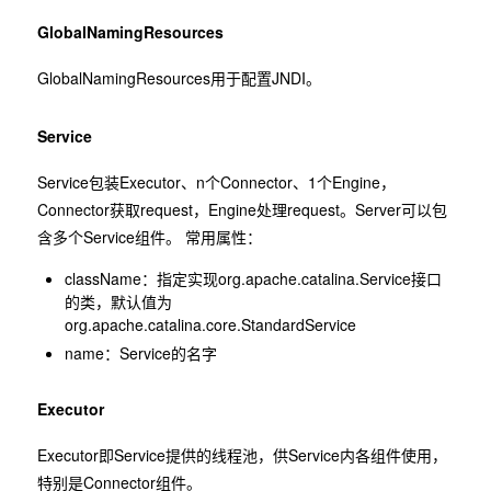
GlobalNamingResources
GlobalNamingResources用于配置JNDI。
Service
Service包装Executor、n个Connector、1个Engine，
Connector获取request，Engine处理request。Server可以包
含多个Service组件。 常用属性：
className：指定实现org.apache.catalina.Service接口
的类，默认值为
org.apache.catalina.core.StandardService
name：Service的名字
Executor
Executor即Service提供的线程池，供Service内各组件使用，
特别是Connector组件。