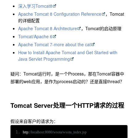
深入学习Tomcat8
Apache Tomcat 8 Configuration Reference
，Tomcat
的详细配置
Apache Tomcat 8 Architecture
，Tomcat的启动原理
Tomcat/Apache 6
Apache Tomcat 7-more about the cat
How to Install Apache Tomcat and Get Started with
Java Servlet Programming
疑问：Tomcat运行时，是一个Process，那在Tomcat容器中
部署的web应用，是作为process启动的？还是直接thread？
Tomcat Server处理一个HTTP请求的过程
假设来自客户的请求为：
http
:
//localhost:8080/wsota/wsota_index.jsp