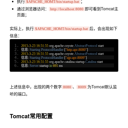
执行
；
$APACHE_HOMT/bin/startup.bat
通过浏览器访问：
即可看到Tomcat主
http://localhost:8080
页面；
实际上，执行
后，会出现如下
$APACHE_HOMT/bin/startup.bat
信息：
2015
-
3
-
23
16
:
51
:
55
 org
.
apache
.
coyote
.
AbstractProtocol
 start
信息:
Starting
ProtocolHandler
[
"http-apr-8080"
]
2015
-
3
-
23
16
:
51
:
55
 org
.
apache
.
coyote
.
AbstractProtocol
 start
信息:
Starting
ProtocolHandler
[
"ajp-apr-8009"
]
2015
-
3
-
23
16
:
51
:
55
 org
.
apache
.
catalina
.
startup
.
Catalina
 start
信息:
Server
 startup 
in
691
 ms
上述信息中，出现的两个数字
、
为Tomcat默认监
8080
8009
听的端口。
Tomcat常用配置