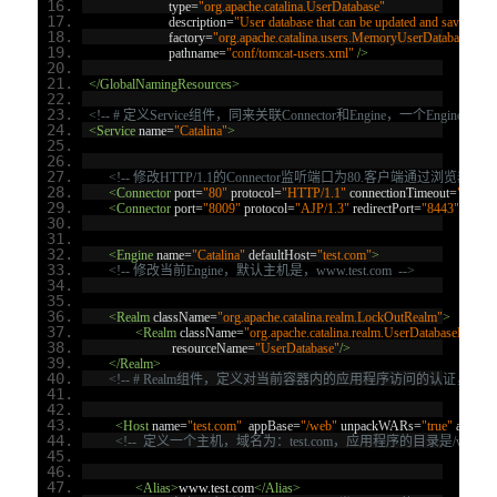
type
=
"org.apache.catalina.UserDatabase"
description
=
"User database that can be updated and saved"
factory
=
"org.apache.catalina.users.MemoryUserDatabaseFact
pathname
=
"conf/tomcat-users.xml"
/>
</GlobalNamingResources>
<!-- # 定义Service组件，同来关联Connector和Engine，一个Engine可以
<Service
name
=
"Catalina"
>
<!-- 修改HTTP/1.1的Connector监听端口为80.客户端通过浏览器访
<Connector
port
=
"80"
protocol
=
"HTTP/1.1"
connectionTimeout
=
"20000
<Connector
port
=
"8009"
protocol
=
"AJP/1.3"
redirectPort
=
"8443"
/>
<Engine
name
=
"Catalina"
defaultHost
=
"test.com"
>
<!-- 修改当前Engine，默认主机是，www.test.com  -->
<Realm
className
=
"org.apache.catalina.realm.LockOutRealm"
>
<Realm
className
=
"org.apache.catalina.realm.UserDatabaseRealm"
resourceName
=
"UserDatabase"
/>
</Realm>
<!-- # Realm组件，定义对当前容器内的应用程序访问的认证，通过外部资源
<Host
name
=
"test.com"
appBase
=
"/web"
unpackWARs
=
"true"
autoDe
<!--  定义一个主机，域名为：test.com，应用程序的目录是/web，
<Alias>
www.test.com
</Alias>