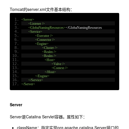
Tomcat的server.xml文件基本结构：
<Server>
<Listener
/>
<GlobaNamingResources>
</GlobaNamingResources
<Service>
<Executor
/>
<Connector
/>
<Engine>
<Cluster
/>
<Realm
/>
<Realm
/>
<Host>
<Valve
/>
<Context
/>
</Host>
</Engine>
</Service>
</Server>
Server
Server是Catalina Servlet容器。属性如下：
className：指定实现org.apache.catalina.Server接口的