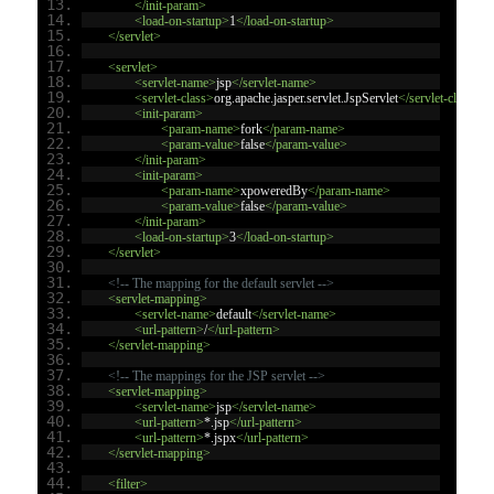
</init-param>
<load-on-startup>
1
</load-on-startup>
</servlet>
<servlet>
<servlet-name>
jsp
</servlet-name>
<servlet-class>
org.apache.jasper.servlet.JspServlet
</servlet-class>
<init-param>
<param-name>
fork
</param-name>
<param-value>
false
</param-value>
</init-param>
<init-param>
<param-name>
xpoweredBy
</param-name>
<param-value>
false
</param-value>
</init-param>
<load-on-startup>
3
</load-on-startup>
</servlet>
<!-- The mapping for the default servlet -->
<servlet-mapping>
<servlet-name>
default
</servlet-name>
<url-pattern>
/
</url-pattern>
</servlet-mapping>
<!-- The mappings for the JSP servlet -->
<servlet-mapping>
<servlet-name>
jsp
</servlet-name>
<url-pattern>
*.jsp
</url-pattern>
<url-pattern>
*.jspx
</url-pattern>
</servlet-mapping>
<filter>