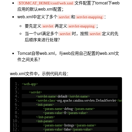
文件配置了tomcat下web
$TOMCAT_HOME/conf/web.xml
应用的默认web.xml配置；
web.xml中定义了多个
和
：
servlet
servlet-mapping
要先定义
再定义
；
servlet
servlet-mapping
当一个url满足多个
时，按照
定义的先
servlet
servlet
后顺序来进行处理？
Tomcat自带web.xml，与web应用自己配置的web.xml文
件之间关系？
web.xml文件中，示例代码片段：
<web-app>
<servlet>
<servlet-name>
default
</servlet-name>
<servlet-class>
org.apache.catalina.servlets.DefaultServlet
</servlet-c
<init-param>
<param-name>
debug
</param-name>
<param-value>
0
</param-value>
</init-param>
<init-param>
<param-name>
listings
</param-name>
<param-value>
false
</param-value>