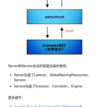
Server和Service充当的就是包装的角色：
Server包装了Listener、GlobalNamingResources、
Service；
Service包装了Executor、Connector、Engine；
更多细节：
Apache Tomcat 8 Configuration Reference