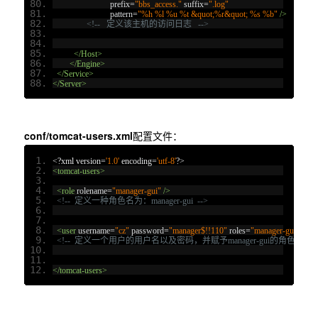
prefix
=
"bbs_access."
suffix
=
".log"
pattern
=
"%h %l %u %t &quot;%r&quot; %s %b"
/>
<!--   定义该主机的访问日志   -->
</Host>
</Engine>
</Service>
</Server>
conf/tomcat-users.xml
配置文件：
<?
xml version
=
'1.0'
 encoding
=
'utf-8'
?>
<tomcat-users>
<role
rolename
=
"manager-gui"
/>
<!--  定义一种角色名为：manager-gui  -->
<user
username
=
"cz"
password
=
"manager$!!110"
roles
=
"manager-gui"
/>
<!--  定义一个用户的用户名以及密码，并赋予manager-gui的角色    -->
</tomcat-users>