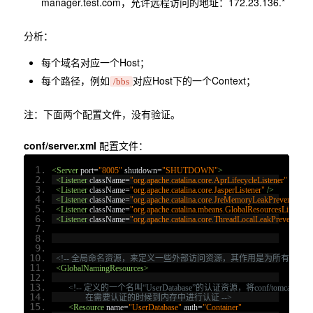
manager.test.com，允许远程访问的地址：172.23.136.*
分析：
每个域名对应一个Host；
每个路径，例如
对应Host下的一个Context；
/bbs
注：下面两个配置文件，没有验证。
conf/server.xml
配置文件：
<Server
port
=
"8005"
shutdown
=
"SHUTDOWN"
>
<Listener
className
=
"org.apache.catalina.core.AprLifecycleListener"
SSLEn
<Listener
className
=
"org.apache.catalina.core.JasperListener"
/>
<Listener
className
=
"org.apache.catalina.core.JreMemoryLeakPreventionLis
<Listener
className
=
"org.apache.catalina.mbeans.GlobalResourcesLifecycle
<Listener
className
=
"org.apache.catalina.core.ThreadLocalLeakPreventionLi
<!-- 全局命名资源，来定义一些外部访问资源，其作用是为所有引擎应
<GlobalNamingResources>
<!-- 定义的一个名叫“UserDatabase”的认证资源，将conf/tomcat-u
		在需要认证的时候到内存中进行认证 -->
<Resource
name
=
"UserDatabase"
auth
=
"Container"