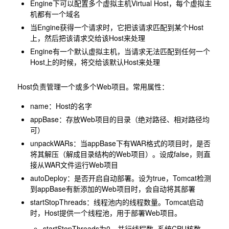
Engine下可以配置多个虚拟主机Virtual Host，每个虚拟主
机都有一个域名
当Engine获得一个请求时，它把该请求匹配到某个Host
上，然后把该请求交给该Host来处理
Engine有一个默认虚拟主机，当请求无法匹配到任何一个
Host上的时候，将交给该默认Host来处理
Host负责管理一个或多个Web项目。常用属性：
name：Host的名字
appBase：存放Web项目的目录（绝对路径、相对路径均
可）
unpackWARs：当appBase下有WAR格式的项目时，是否
将其解压（解成目录结构的Web项目）。设成false，则直
接从WAR文件运行Web项目
autoDeploy：是否开启自动部署。设为true，Tomcat检测
到appBase有新添加的Web项目时，会自动将其部署
startStopThreads：线程池内的线程数量。Tomcat启动
时，Host提供一个线程池，用于部署Web项目。
startStopThreads为0，并行线程数=系统CPU核数