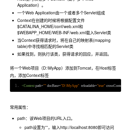
Application）。
一个Web Application由一个或者多个Servlet组成
Context在创建的时候将根据配置文件
$CATALINA_HOME/conf/web.xml和
$WEBAPP_HOME/WEB-INF/web.xml载入Servlet类
当Context获得请求时，将在自己的映射表(mapping
table)中寻找相匹配的Servlet类
如果找到，则执行该类，获得请求的回应，并返回。
将一个Web项目（D:\MyApp）添加到Tomcat，在Host标签
内，添加Context标签
<Context
path
=
""
docBase
=
"D:\MyApp"
reloadable
=
"true"
crossContext
=
"tr
常用属性：
path：该Web项目的URL入口。
path设置为””，输入http://localhost:8080即可访问