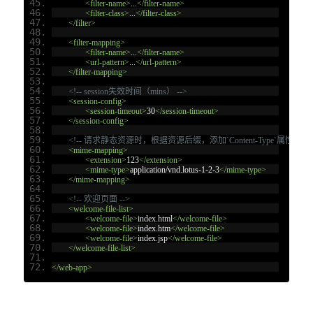
<filter-name>
...
</filter-name>
<filter-class>
...
</filter-class>
</filter>
<filter-mapping>
<filter-name>
...
</filter-name>
<url-pattern>
...
</url-pattern>
</filter-mapping>
<!-- session失效时间（mins） -->
<session-config>
<session-timeout>
30
</session-timeout>
</session-config>
<!-- 请求静态资源时，根据资源后缀，添加`Content-Type`属性 -->
<mime-mapping>
<extension>
123
</extension>
<mime-type>
application/vnd.lotus-1-2-3
</mime-type>
</mime-mapping>
<!-- 欢迎页面 -->
<welcome-file-list>
<welcome-file>
index.html
</welcome-file>
<welcome-file>
index.htm
</welcome-file>
<welcome-file>
index.jsp
</welcome-file>
</welcome-file-list>
</web-app>