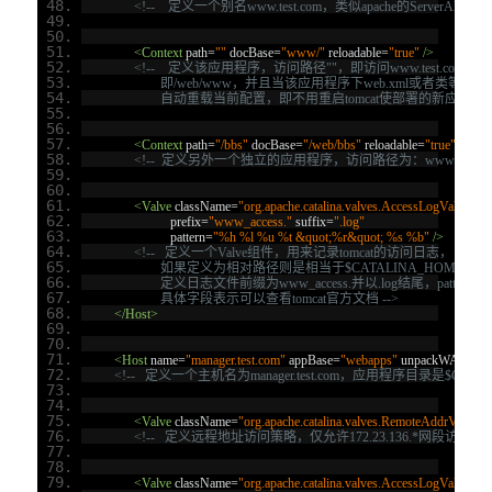
<!--    定义一个别名www.test.com，类似apache的ServerAlias -->
<Context
path
=
""
docBase
=
"www/"
reloadable
=
"true"
/>
<!--    定义该应用程序，访问路径""，即访问www.test.co
			即/web/www，并且当该应用程序下web.xml或者类等
			自动重载当前配置，即不用重启tomcat使部署的新应用程序生
<Context
path
=
"/bbs"
docBase
=
"/web/bbs"
reloadable
=
"true"
/>
<!--  定义另外一个独立的应用程序，访问路径为：www.test.com/
<Valve
className
=
"org.apache.catalina.valves.AccessLogValve"
di
prefix
=
"www_access."
suffix
=
".log"
pattern
=
"%h %l %u %t &quot;%r&quot; %s %b"
/>
<!--   定义一个Valve组件，用来记录tomcat的访问日志，日志存放
			如果定义为相对路径则是相当于$CATALINA_HOME，
			定义日志文件前缀为www_access.并以.log结尾，patte
			具体字段表示可以查看tomcat官方文档 -->
</Host>
<Host
name
=
"manager.test.com"
appBase
=
"webapps"
unpackWARs
=
"t
<!--   定义一个主机名为manager.test.com，应用程序目录是$CATA
<Valve
className
=
"org.apache.catalina.valves.RemoteAddrValve"
a
<!--   定义远程地址访问策略，仅允许172.23.136.*网段访问
<Valve
className
=
"org.apache.catalina.valves.AccessLogValve"
di