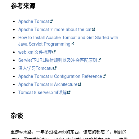
参考来源
Apache Tomcat
Apache Tomcat 7-more about the cat
How to Install Apache Tomcat and Get Started with
Java Servlet Programming
web.xml文件梳理
Servlet下URL映射规则以及冲突匹配原则
深入学习Tomcat8
Apache Tomcat 8 Configuration Reference
Apache Tomcat 8 Architecture
Tomcat 8 server.xml详解
杂谈
重走web路，一年多没碰web的东西，该忘的都忘了，用到的