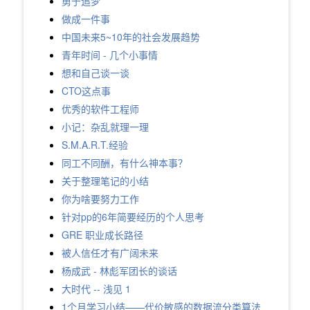
勇于追梦
做成一件事
中国未来5~10年的社会发展趋势
青年时间 - 几个小事情
想和自己谈一谈
CTO这点事
优秀的软件工程师
小记：杂乱就理一理
S.M.A.R.T.经验
同工不同酬，有什么神本事？
关于整理笔记的小结
你为啥要努力工作
针对pp的6年简要经历的个人思考
GRE 职业成长路径
被人信任才有广阔未来
杨成武 - 林彪军团长的谈话
大时代 -- 浅见 1
1个月学习小结——代价敏感的数据流分类算法