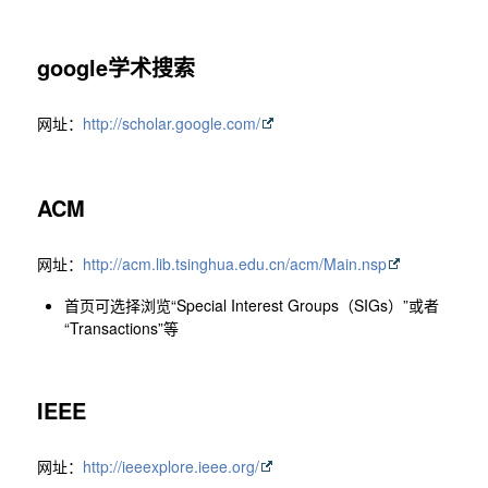
google学术搜索
网址：
http://scholar.google.com/
ACM
网址：
http://acm.lib.tsinghua.edu.cn/acm/Main.nsp
首页可选择浏览“Special Interest Groups（SIGs）”或者
“Transactions”等
IEEE
网址：
http://ieeexplore.ieee.org/