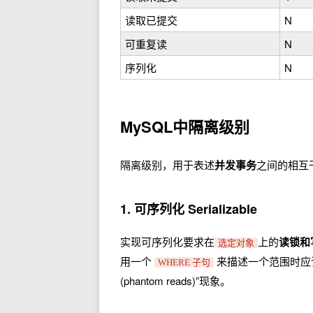
读取已提交
N
可重复读
N
序列化
N
MySQL中隔离级别
隔离级别，用于表述
并发事务
之间的相互
1. 可序列化 Serializable
实现可序列化要求在
上的
读锁和
选定对象
用一个
来描述一个范围时应
WHERE 子句
(phantom reads)”现象。