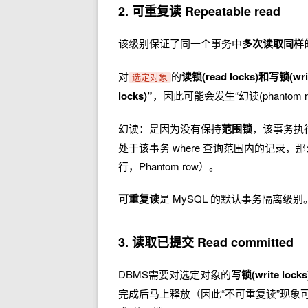
2. 可重复读 Repeatable read
该级别保证了同一个事务中
多次读取同样
对
的
读锁(read locks)和写锁(writ
选定对象
locks)”
，因此可能会发生“幻读(phantom re
幻读：是因为没有保持
范围锁
，该事务执行
处于该事务 where 查询范围内的记
行，Phantom row）。
可重复读
是 MySQL 的默认事务隔离级别
3. 读取已提交 Read committed
DBMS需要对选定对象的
写锁(write locks
完成后马上释放（因此“不可重复读”现