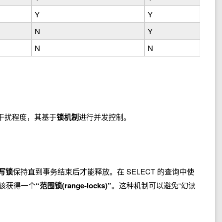
Y
Y
N
Y
N
N
干扰程度，其基于
锁机制
进行并发控制。
写锁
保持直到事务结束后才能释放。在 SELECT 的查询中使
该获得一个
“范围锁(range-locks)”
。这种机制可以避免“幻读