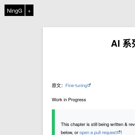
NingG
+
AI 系
原文：
Fine-tuning
Work in Progress
This chapter is still being written & r
below, or
open a pull request
!