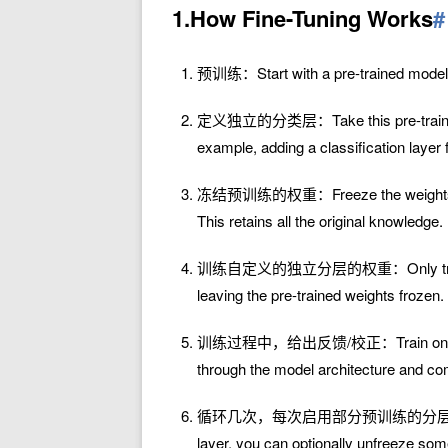
1.How Fine-Tuning Works
#
预训练：Start with a pre-trained model th
定义独立的分类层：Take this pre-trained mo
example, adding a classification layer 
冻结预训练的权重：Freeze the weights of the 
This retains all the original knowledge.
训练自定义的独立分层的权重：Only train the we
leaving the pre-trained weights frozen.
训练过程中，给出反馈/校正：Train on your ne
through the model architecture and com
循环几次，每次启用部分预训练的分层权重，参与训练：A
layer, you can optionally unfreeze some