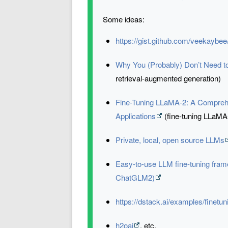
Some ideas:
https://gist.github.com/veekayb
Why You (Probably) Don’t Need t
retrieval-augmented generation)
Fine-Tuning LLaMA-2: A Comprehe
Applications
(fine-tuning LLaMA-
Private, local, open source LLMs
Easy-to-use LLM fine-tuning fr
ChatGLM2)
https://dstack.ai/examples/finetun
h2oai
, etc.