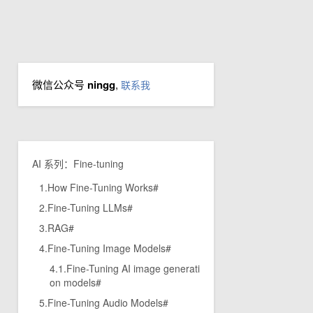
微信公众号
ningg
,
联系我
AI 系列：Fine-tuning
1.How Fine-Tuning Works#
2.Fine-Tuning LLMs#
3.RAG#
4.Fine-Tuning Image Models#
4.1.Fine-Tuning AI image generati
on models#
5.Fine-Tuning Audio Models#