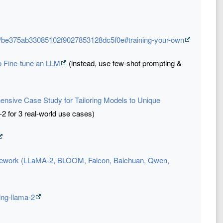
ee/be375ab33085102f9027853128dc5f0e#training-your-own
o Fine-tune an LLM
(instead, use few-shot prompting &
nsive Case Study for Tailoring Models to Unique
2 for 3 real-world use cases)
amework (LLaMA-2, BLOOM, Falcon, Baichuan, Qwen,
ing-llama-2