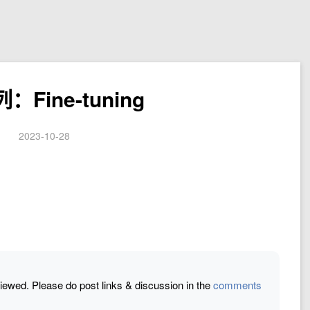
列：Fine-tuning
2023-10-28
eviewed. Please do post links & discussion in the
comments