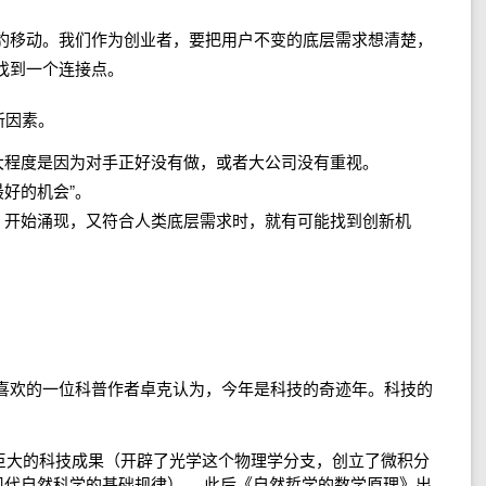
豹移动。我们作为创业者，要把用户不变的底层需求想清楚，
找到一个连接点。
新因素。
大程度是因为对手正好没有做，或者大公司没有重视。
好的机会”。
，开始涌现，又符合人类底层需求时，就有可能找到创新机
别喜欢的一位科普作者卓克认为，今年是科技的奇迹年。科技的
了巨大的科技成果（开辟了光学这个物理学分支，创立了微积分
代自然科学的基础规律） ，此后《自然哲学的数学原理》出